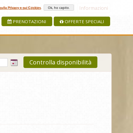
to
Dicono di Noi
Dove Siamo
Informazioni
.
sulla Privacy e sui Cookies
PRENOTAZIONI
OFFERTE SPECIALI
Controlla disponibilità