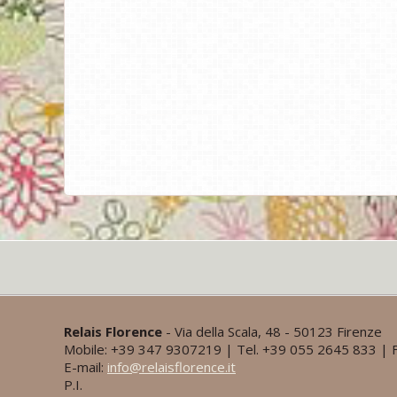
Relais Florence
- Via della Scala, 48 - 50123 Firenze
Mobile: +39 347 9307219 | Tel. +39 055 2645 833 | F
E-mail:
info@relaisflorence.it
P.I.