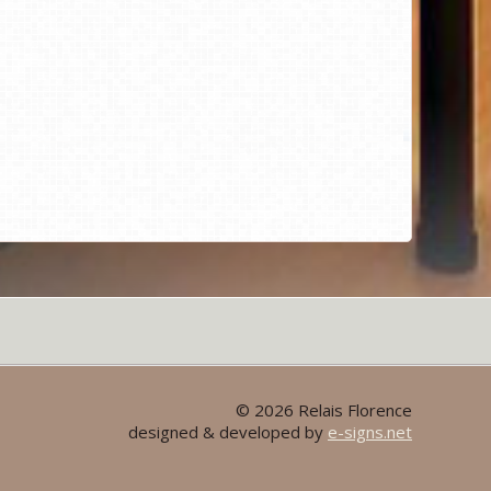
© 2026 Relais Florence
designed & developed by
e-signs.net